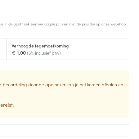
Toon meer
Diagnosetesten en
stress
Vlooien en teken
meetapparatuur
 je in de apotheek een verlaagde prijs en niet de prijs die op onze webshop
Oren
Mond en keel
Alcoholtest
g
Oordopjes
Zuigtabletten
herapie -
Mond, muil of snavel
Verhoogde tegemoetkoming
Bloeddrukmeter
ls
en -druppels
Oorreiniging
Spray - oplossing
€ 1,00
(6% inclusief btw)
Cholesteroltest
zen
Oordruppels
Hartslagmeter
ulpmiddelen
Toon meer
 Na beoordeling door de apotheker kan je het komen afhalen en
ereist.
erming
Hygiëne
Ergonomie
ning en -
Aambeien
s
Bad en douche
Ademhaling en zuurstof
je
Badkamer