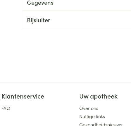
Gegevens
ging
Supplementen
Insectenwe
Mondmaskers
middelen
Bijsluiter
ssen
 -
id
d
Zelfbruiner
Scheren
Klantenservice
Uw apotheek
FAQ
Over ons
Nuttige links
Gezondheidsnieuws