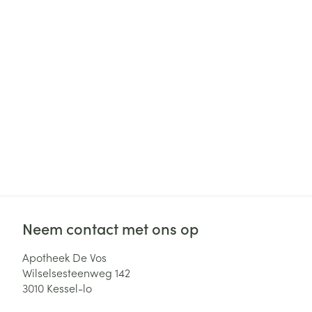
Haar
Gezichtsverzor
Pillendozen en
accessoires
Pigmentstoorni
Gevoelige huid
geïrriteerde hu
Gemengde hui
Doffe huid
Toon meer
Snurken
Neem contact met ons op
Apotheek De Vos
Wilselsesteenweg 142
3010
Kessel-lo