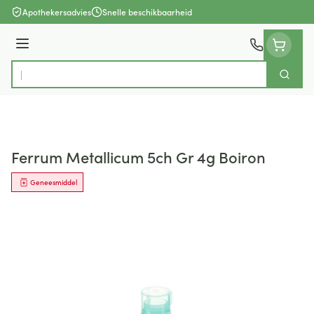
Ga naar de inhoud
Apothekersadvies
Snelle beschikbaarheid
Menu
Zoek
Product, merk, categorie...
Ferrum Metallicum 5ch Gr 4g Boiron
Geneesmiddel