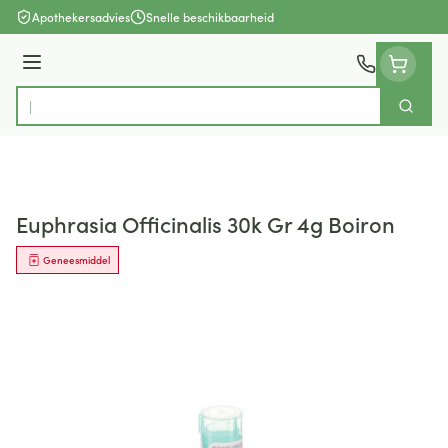
Ga naar de inhoud
Apothekersadvies
Snelle beschikbaarheid
Menu
Zoek
Product, merk, categorie...
Euphrasia Officinalis 30k Gr 4g Boiron
Geneesmiddel