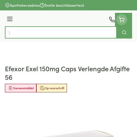
Ga naar de inhoud
Apothekersadvies
Snelle beschikbaarheid
Menu
Zoek
Product, merk, categorie...
Efexor Exel 150mg Caps Verlengde Afgifte
56
Geneesmiddel
Op voorschrift