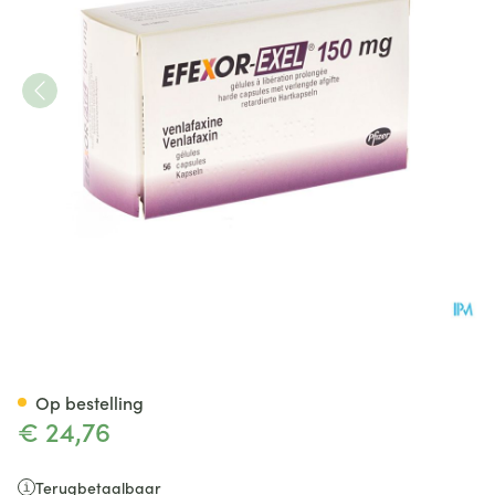
Efexor Exel 150mg Caps Verle
Op bestelling
€ 24,76
Terugbetaalbaar