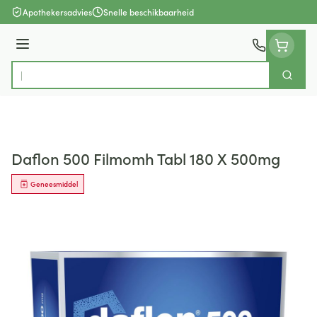
Ga naar de inhoud
Apothekersadvies
Snelle beschikbaarheid
Menu
Zoek
Product, merk, categorie...
Daflon 500 Filmomh Tabl 180 X 500mg
Geneesmiddel