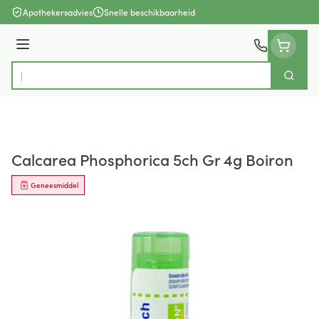
Ga naar de inhoud
Apothekersadvies
Snelle beschikbaarheid
Menu
Zoek
Product, merk, categorie...
Calcarea Phosphorica 5ch Gr 4g Boiron
Geneesmiddel