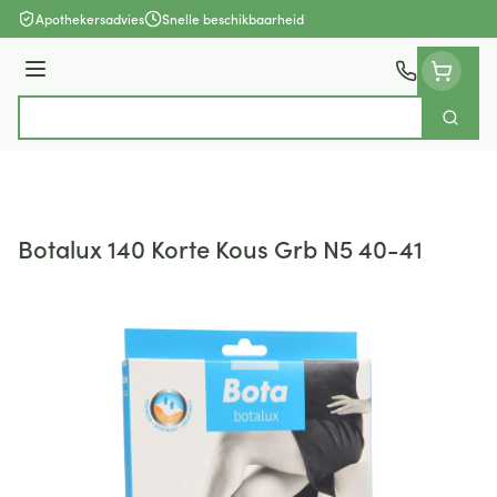
Ga naar de inhoud
Apothekersadvies
Snelle beschikbaarheid
Menu
Zoek
Product, merk, categorie...
Botalux 140 Korte Kous Grb N5 40-41