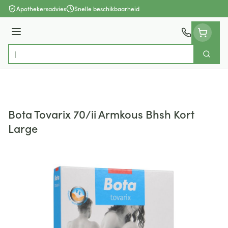
Ga naar de inhoud
Apothekersadvies
Snelle beschikbaarheid
Menu
Zoek
Product, merk, categorie...
Bota Tovarix 70/ii Armkous Bhsh Kort
Large