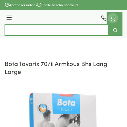
Ga naar de inhoud
Apothekersadvies
Snelle beschikbaarheid
Menu
Zoek
Product, merk, categorie...
Bota Tovarix 70/ii Armkous Bhs Lang
Large