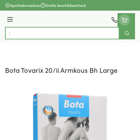
Ga naar de inhoud
Apothekersadvies
Snelle beschikbaarheid
Menu
Zoek
Product, merk, categorie...
Bota Tovarix 20/ii Armkous Bh Large