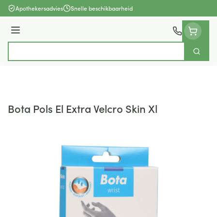
Ga naar de inhoud
Apothekersadvies
Snelle beschikbaarheid
Menu
Zoek
Product, merk, categorie...
Bota Pols El Extra Velcro Skin Xl