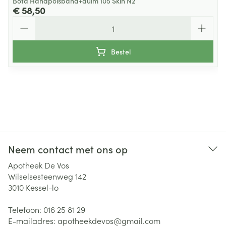
Bota Handpolsband+duim 105 Skin N2
€ 58,50
Aantal
Bestel
Neem contact met ons op
Apotheek De Vos
Wilselsesteenweg 142
3010
Kessel-lo
Telefoon:
016 25 81 29
E-mailadres:
apotheekdevos@
gmail.com