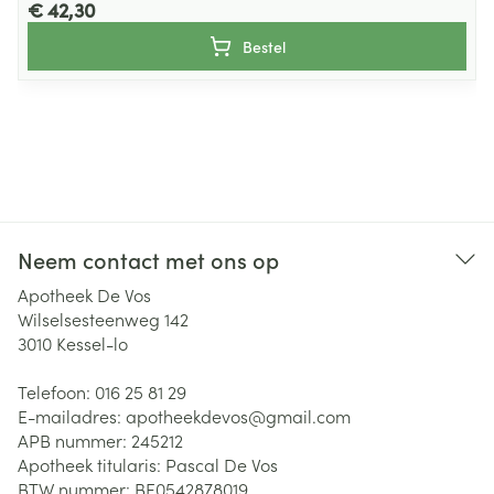
€ 42,30
Bestel
Neem contact met ons op
Apotheek De Vos
Wilselsesteenweg 142
3010
Kessel-lo
Telefoon:
016 25 81 29
E-mailadres:
apotheekdevos@
gmail.com
APB nummer:
245212
Apotheek titularis:
Pascal De Vos
BTW nummer:
BE0542878019