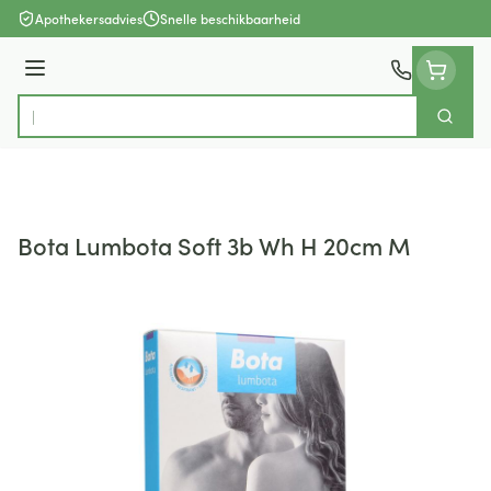
Ga naar de inhoud
Apothekersadvies
Snelle beschikbaarheid
Menu
Zoek
Product, merk, categorie...
Bota Lumbota Soft 3b Wh H 20cm M