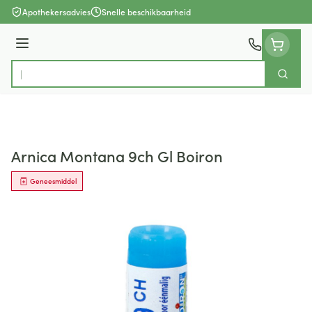
Ga naar de inhoud
Apothekersadvies
Snelle beschikbaarheid
Menu
Zoek
Product, merk, categorie...
Arnica Montana 9ch Gl Boiron
Geneesmiddel