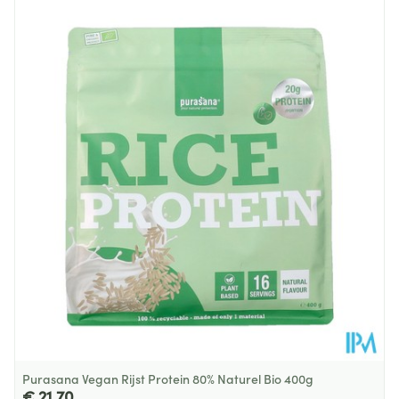
verzadigde vetzuren
Lengte
120 mm
Koolhydraten
1.6 g
0.4 g
Diepte
170 mm
Waarvan suikers
0.5 g
0.1 g
Hoeveelheid
480
Verpakking
Vezels
0.0 g
0.0 g
Glutenvrij, Lactosevrij,
Eiwitten
85 g
20 g
Dieetbeperkingen
Suikervrij, Vegetarisch
Zout*
0.1 g
0.02 g
Kamertemperatuur (15°C -
Behoud
25°C)
Purasana Vegan Rijst Protein 80% Naturel Bio 400g
€ 21,70