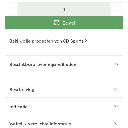
Aantal
Bestel
Bekijk alle producten van 6D Sports
Beschikbare leveringsmethoden
Beschrijving
Indicatie
1 Protein Unit (= 20g eiwit): uitwisselbaar met
Wettelijk verplichte informatie