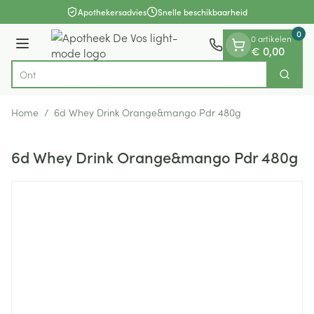
Dia 1 van 1
Ga naar de inhoud
Apothekersadvies
Snelle beschikbaarheid
0
0 artikelen
Menu
€ 0,00
Zoek
Product, merk, categorie...
Home
/
6d Whey Drink Orange&mango Pdr 480g
6d Whey Drink Orange&mango Pdr 480g