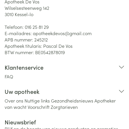
Apotheek De Vos
Wilselsesteenweg 142
3010
Kessel-lo
Telefoon:
016 25 81 29
E-mailadres:
apotheekdevos@
gmail.com
APB nummer:
245212
Apotheek titularis:
Pascal De Vos
BTW nummer:
BE0542878019
Klantenservice
FAQ
Uw apotheek
Over ons
Nuttige links
Gezondheidsnieuws
Apotheker
van wacht
Voorschrift
Zorgtarieven
Nieuwsbrief
Blijf op de hoogte van nieuwe producten en promoties