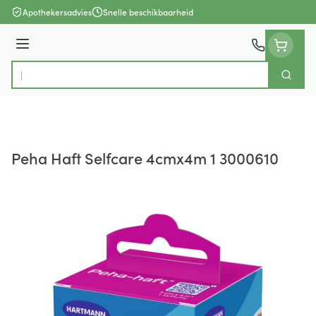
Ga naar de inhoud
Apothekersadvies
Snelle beschikbaarheid
Menu
Zoek
Product, merk, categorie...
Peha Haft Selfcare 4cmx4m 1 3000610