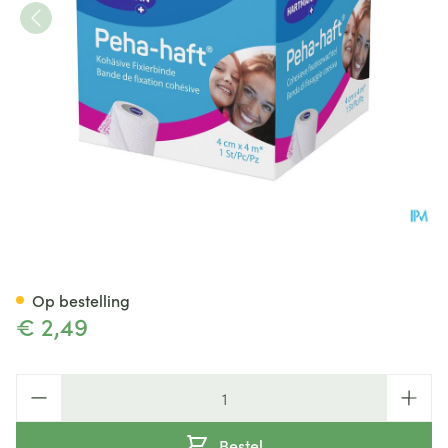
Peha Haft Selfcare 4cmx4m 1
Op bestelling
€ 2,49
Aantal
Bestel