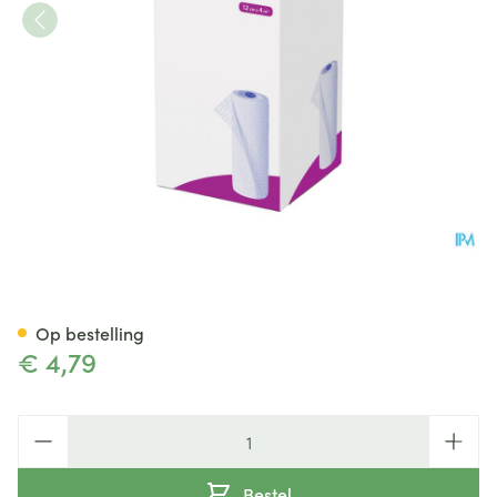
Peha Haft Latexfree 12cmx 4
Op bestelling
€ 4,79
Aantal
Bestel