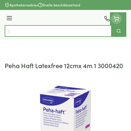
Ga naar de inhoud
Apothekersadvies
Snelle beschikbaarheid
Menu
Zoek
Product, merk, categorie...
Peha Haft Latexfree 12cmx 4m 1 3000420