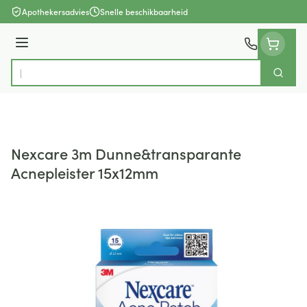
Ga naar de inhoud
Apothekersadvies
Snelle beschikbaarheid
Menu
Zoek
Product, merk, categorie...
Nexcare 3m Dunne&transparante
Acnepleister 15x12mm