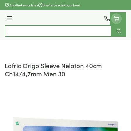
Ga naar de inhoud
Apothekersadvies
Snelle beschikbaarheid
Menu
Zoek
Product, merk, categorie...
Lofric Origo Sleeve Nelaton 40cm
Ch14/4,7mm Men 30