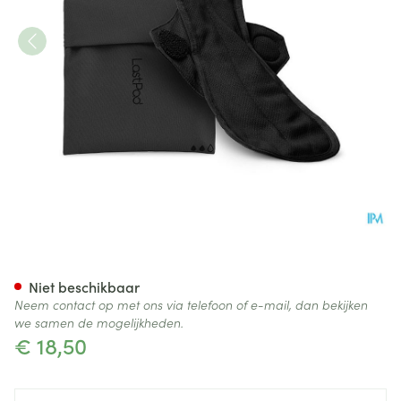
LASTPAD MAANDVERB HERB 
Niet beschikbaar
Neem contact op met ons via telefoon of e-mail, dan bekijken
we samen de mogelijkheden.
€ 18,50