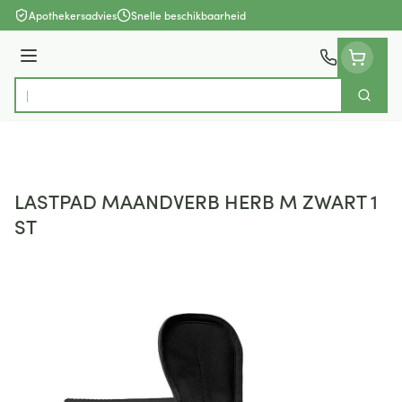
Ga naar de inhoud
Apothekersadvies
Snelle beschikbaarheid
Menu
Zoek
Product, merk, categorie...
LASTPAD MAANDVERB HERB M ZWART 1
ST