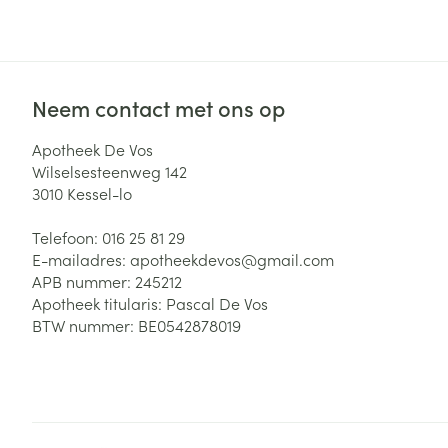
Zuurstof
Eelt
Eksteroog - lik
Ademhalingsste
Toon meer
Neem contact met ons op
Spieren en gew
Apotheek De Vos
Wilselsesteenweg 142
Specifiek voor
3010
Kessel-lo
Naalden en spu
Lichaamsverzo
Telefoon:
016 25 81 29
Infecties
Spuiten
Deodorant
E-mailadres:
apotheekdevos@
gmail.com
Oplossing voor 
APB nummer:
245212
Gezichtsverzor
Apotheek titularis:
Pascal De Vos
Naalden
Luizen
BTW nummer:
BE0542878019
Naalden voor i
pennaalden
Diagnostica
Toon meer