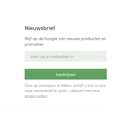
Bed
ng zon
Doorliggen - decubitis
Toon meer
ie
Urinewegen
Nieuwsbrief
id, spanning
Stoppen met roken
Blijf op de hoogte van nieuwe producten en
promoties
 en intieme
Gezichtsreiniging -
ontschminken
n Orthopedie
Instrumenten
E-mail adres
sche
n anticonceptie
Reinigingsmelk, - crème, -
Anti tumor middelen
olie en gel
jn
Inschrijven
Tonic - lotion
zorging
Anesthesie
Micellair water
Door op inschrijven te klikken, schrijft u zich in voor
onze nieuwsbrief en gaat u akkoord met onze
Specifiek voor de ogen
privacy policy
.
t
ie
Diverse geneesmiddelen
Toon meer