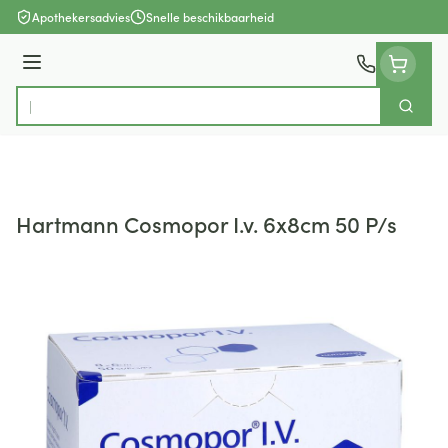
Ga naar de inhoud
Apothekersadvies
Snelle beschikbaarheid
Menu
Zoek
Product, merk, categorie...
Hartmann Cosmopor I.v. 6x8cm 50 P/s