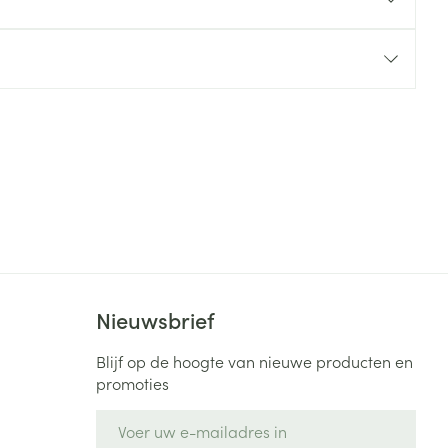
rende
Parfums en
geurproducten
Nieuwsbrief
CBD
Blijf op de hoogte van nieuwe producten en
promoties
E-mail adres