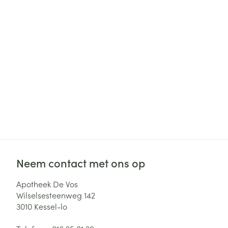
Haar
Gezichtsverzor
Pillendozen en
accessoires
Pigmentstoorni
Gevoelige huid
geïrriteerde hu
Gemengde hui
Doffe huid
Toon meer
Neem contact met ons op
Snurken
Apotheek De Vos
Wilselsesteenweg 142
3010
Kessel-lo