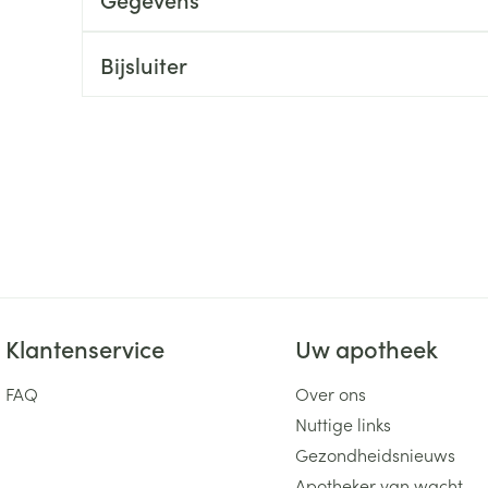
ging
Supplementen
Insectenwe
Mondmaskers
middelen
Bijsluiter
ssen
 -
id
d
Klantenservice
Uw apotheek
Zelfbruiner
Scheren
FAQ
Over ons
Nuttige links
Gezondheidsnieuws
Apotheker van wacht