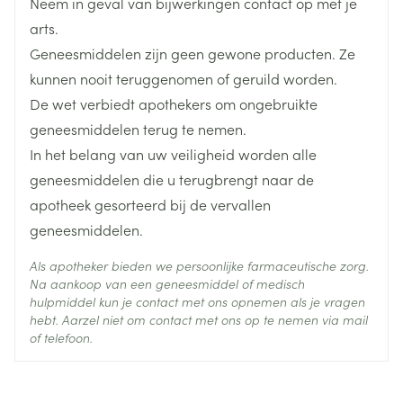
Neem in geval van bijwerkingen contact op met je
verdeeld over twee verschillende
arts.
toedieningsplaatsen.
Diepte
55 mm
Geneesmiddelen zijn geen gewone producten. Ze
Het wordt aanbevolen de gereconstitueerde
kunnen nooit teruggenomen of geruild worden.
oplossing te bewaren in de koelkast (beneden 8°C)
Hoeveelheid
De wet verbiedt apothekers om ongebruikte
5
Verpakking
en zo snel mogelijk te gebruiken (binnen 24 uur)
geneesmiddelen terug te nemen.
In het belang van uw veiligheid worden alle
Actieve
cyclofosfamide
geneesmiddelen die u terugbrengt naar de
Ingrediënten
apotheek gesorteerd bij de vervallen
Behoud
Kamertemperatuur (15°C - 25°C)
geneesmiddelen.
Als apotheker bieden we persoonlijke farmaceutische zorg.
Na aankoop van een geneesmiddel of medisch
hulpmiddel kun je contact met ons opnemen als je vragen
hebt. Aarzel niet om contact met ons op te nemen via mail
of telefoon.