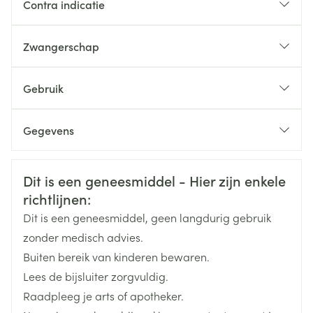
Contra indicatie
Zwangerschap
Gebruik
25 tot 30 mg/kg om de 10 tot 20 dagen
Gegevens
Bovenstaande aanbevolen dosering, voor zover de
CNK
0039123
Veiligheidsinformatie
dosering aangepast wordt aan het
Dit is een geneesmiddel - Hier zijn enkele
lichaamsgewicht van de patiënt
richtlijnen:
Organisaties
Baxter
Dit is een geneesmiddel, geen langdurig gebruik
Via langzame rechtstreekse intraveneuze injectie
Merken
Baxter
zonder medisch advies.
toe te dienen
Buiten bereik van kinderen bewaren.
Als het product intraveneus niet kan worden
Breedte
104 mm
Lees de bijsluiter zorgvuldig.
toegediend (vanwege ontoegankelijke aders), dan is
Raadpleeg je arts of apotheker.
intramusculaire injectie toegestaan, bij voorkeur
Lengte
233 mm