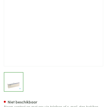
View larger image
Endoxan Vial 5 X 500mg
Niet beschikbaar
Neem contact op met ons via telefoon of e-mail, dan bekijken