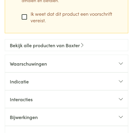
afhalen en betalen.
Ik weet dat dit product een voorschrift
vereist.
Bekijk alle producten van Baxter
Waarschuwingen
Indicatie
kwaadaardige Hodgkin- en non-Hodgkinlymfomen
multipele myelomen
Interacties
acute leukemieën
solide tumoren en hun metastasen. Voornamelijk:
Bijwerkingen
kleincellige longkanker, borstkanker,
ovariumcarcinomen, prostaatkanker en sarcomen