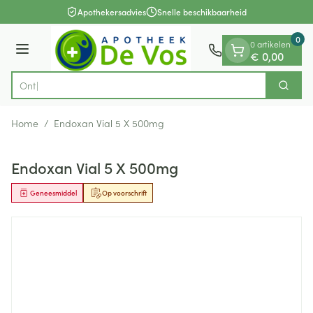
Dia 1 van 1
Ga naar de inhoud
Apothekersadvies
Snelle beschikbaarheid
0
0 artikelen
Menu
€ 0,00
Zoek
Product, merk, categorie...
Home
/
Endoxan Vial 5 X 500mg
Endoxan Vial 5 X 500mg
Geneesmiddel
Op voorschrift