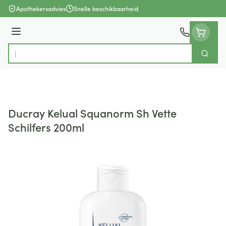
Ga naar de inhoud
Apothekersadvies
Snelle beschikbaarheid
Menu
Zoek
Product, merk, categorie...
Ducray Kelual Squanorm Sh Vette
Schilfers 200ml