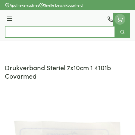
Ga naar de inhoud
Apothekersadvies
Snelle beschikbaarheid
Menu
Zoek
Product, merk, categorie...
Drukverband Steriel 7x10cm 1 4101b
Covarmed