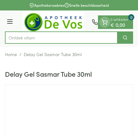
Dia 1 van 1
Ga naar de inhoud
Apothekersadvies
Snelle beschikbaarheid
0
0 artikelen
Menu
€ 0,00
Ontde
Zoek
Product, merk, categorie...
Home
/
Delay Gel Sasmar Tube 30ml
Delay Gel Sasmar Tube 30ml