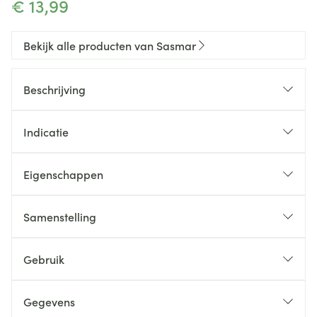
€ 13,99
Bekijk alle producten van Sasmar
Beschrijving
Indicatie
Eigenschappen
Op waterbasis
Licht verkoelend effect
Samenstelling
Betere beheersing van het hoogtepunt
Voedend effect op de huid
Gebruik
Geschikt in combinatie met een latex condoom
Gegevens