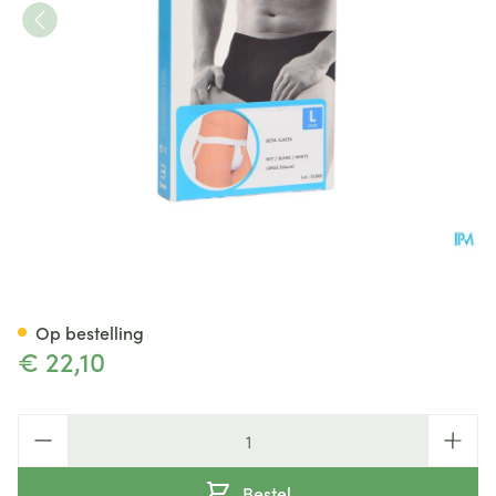
Bota Suspensoir/draagband El
Op bestelling
€ 22,10
Aantal
Bestel