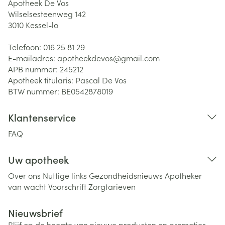
Apotheek De Vos
Wilselsesteenweg 142
3010
Kessel-lo
Telefoon:
016 25 81 29
E-mailadres:
apotheekdevos@
gmail.com
APB nummer:
245212
Apotheek titularis:
Pascal De Vos
BTW nummer:
BE0542878019
Klantenservice
FAQ
Uw apotheek
Over ons
Nuttige links
Gezondheidsnieuws
Apotheker
van wacht
Voorschrift
Zorgtarieven
Nieuwsbrief
Blijf op de hoogte van nieuwe producten en promoties