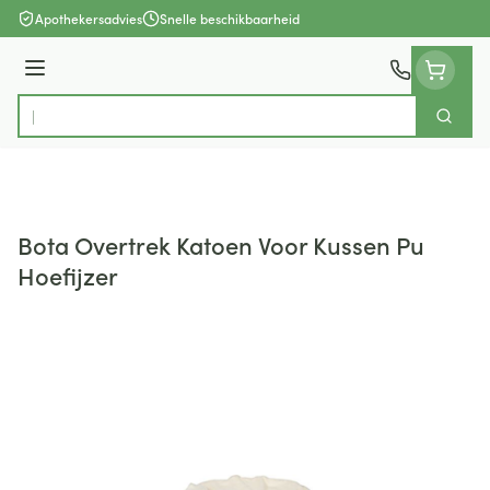
Ga naar de inhoud
Apothekersadvies
Snelle beschikbaarheid
Menu
Zoek
Product, merk, categorie...
Bota Overtrek Katoen Voor Kussen Pu
Hoefijzer