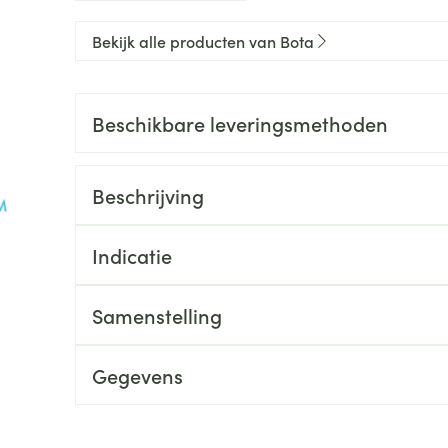
0+ categorie
Bekijk alle producten van Bota
Wondzorg
EHBO
lie
ven
Homeopathie
Spieren en gewrichten
Gemoed en 
Neus
Ogen
Ogen
Neus
neeskunde categorie
Vilt
Podologie
Beschikbare leveringsmethoden
Spray
Ooginfecties
Oogspoelin
Tabletten
Handschoenen
Cold - Hot t
Oren
Ogen
 en EHBO categorie
denborstels
Anti allergische en anti
Oogdruppe
warm/koud
Neussprays 
al
Wondhelend
inflammatoire middelen
los
Creme - gel
Verbanddo
Beschrijving
Brandwonden
insecten categorie
pluimen
Accessoires
- antiviraal
Ontzwellende middelen
Droge ogen
Medische h
Toon meer
Glaucoom
Indicatie
Toon meer
ddelen categorie
Toon meer
Samenstelling
en
e en
Nagels
Diabetes
Zonnebesch
Stoma
Hart- en bloedvaten
Bloedverdun
Gegevens
elt en
Nagellak
Bloedglucosemeter
Aftersun
Stomazakje
stolling
len
Kalk- en schimmelnagels
Teststrips en naalden
Lippen
Stomaplaat
oires
spray