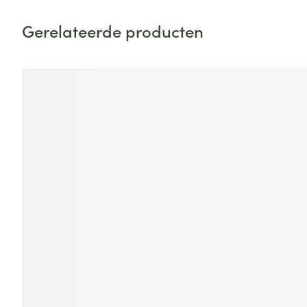
Zuurstof
Eelt
Gerelateerde producten
Eksteroog - lik
Ademhalingsste
Toon meer
Druk op om naar carrouselnavigatie te gaan
Navigeren door de elementen van de carrousel is mogelijk
Druk om carrousel over te slaan
Spieren en gew
Specifiek voor
Naalden en spu
Lichaamsverzo
Infecties
Spuiten
Deodorant
Oplossing voor 
Gezichtsverzor
Naalden
Luizen
Naalden voor i
pennaalden
Diagnostica
Toon meer