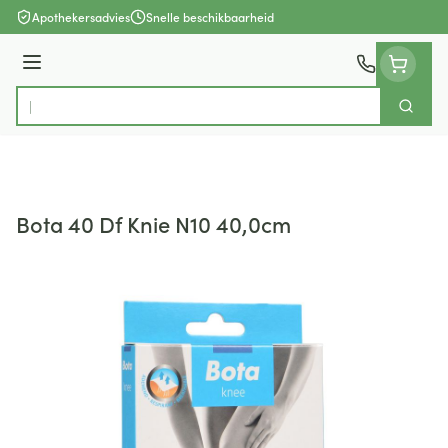
Ga naar de inhoud
Apothekersadvies
Snelle beschikbaarheid
Menu
Zoek
Product, merk, categorie...
Bota 40 Df Knie N10 40,0cm