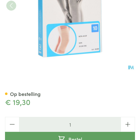
Bota 40 Df Knie N10 40,0cm
Op bestelling
€ 19,30
Aantal
Bestel